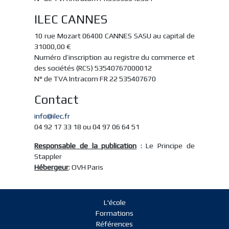
ILEC CANNES
10 rue Mozart 06400 CANNES SASU au capital de
31000,00 €
Numéro d’inscription au registre du commerce et
des sociétés (RCS) 53540767000012
N° de TVA Intracom FR 22 535407670
Contact
info@ilec.fr
04 92 17 33 18 ou 04 97 06 64 51
Responsable de la publication
: Le Principe de
Stappler
Hébergeur
: OVH Paris
L'école
Formations
Références