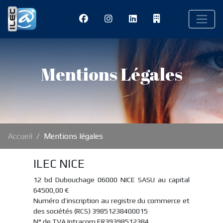
Mentions Légales
Accueil
Mentions légales
ILEC NICE
12 bd Dubouchage 06000 NICE SASU au capital
64500,00 €
Numéro d’inscription au registre du commerce et
des sociétés (RCS) 39851238400015
N° de TVA Intracom FR39398512384