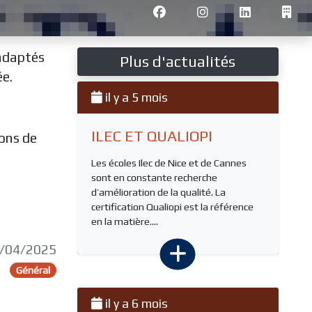
 adaptés
Plus d'actualités
ée.
il y a 5 mois
ILEC ET QUALIOPI
ions de
Les écoles Ilec de Nice et de Cannes
sont en constante recherche
d’amélioration de la qualité. La
certification Qualiopi est la référence
en la matière....
07/04/2025
Général
il y a 6 mois