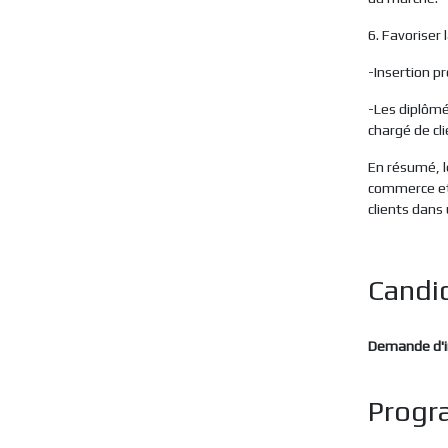
6. Favoriser 
-Insertion pr
-Les diplôm
chargé de cli
En résumé, l
commerce et 
clients dans
Candi
Demande d'i
Progr