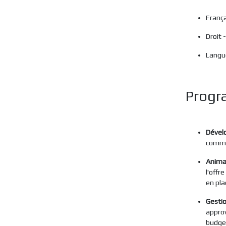
França
Droit
Langu
Progr
Dévelo
commer
Animat
l'offr
en pla
Gestio
approv
budge