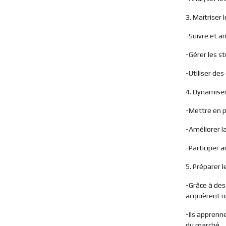
3. Maîtriser 
-Suivre et a
-Gérer les s
-Utiliser des
4. Dynamiser 
-Mettre en pl
-Améliorer la
-Participer 
5. Préparer l
-Grâce à des
acquièrent u
-Ils apprenn
du marché.