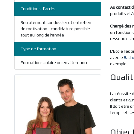
Au contact di
Conditions d'accès
produits et/o
Recrutement sur dossier et entretien
Chargé des r
de motivation - candidature possible
en fonction d
tout au long de l'année
ressources h
Type de formation
L'Ecole Ilec
avec le
Bach
Formation scolaire ou en alternance
exemple.
Quali
La réussite 
clients et q
Il doit être 
temps et ses 
Object