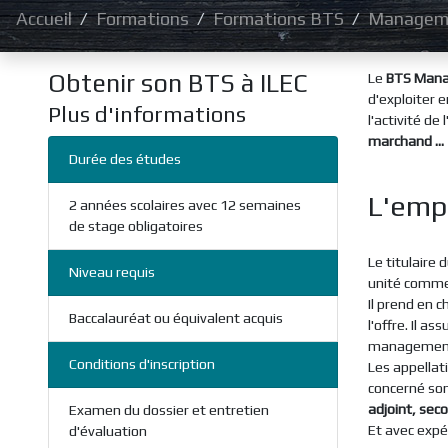
Accueil
Formations
Formations BTS
Managem
Obtenir son BTS à ILEC
Le
BTS Mana
d'exploiter 
Plus d'informations
l'activité de
marchand ...
Durée des études
L'emp
2 années scolaires avec 12 semaines
de stage obligatoires
Le titulaire 
Niveau requis
unité commer
Il prend en c
Baccalauréat ou équivalent acquis
l'offre. Il a
management 
Conditions d'inscription
Les appellat
concerné son
adjoint, sec
Examen du dossier et entretien
Et avec expé
d'évaluation