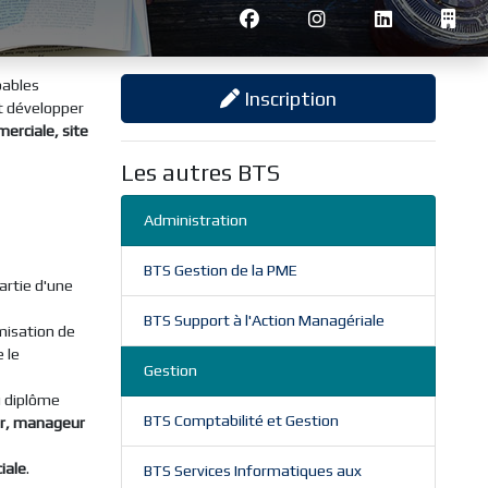
pables
Inscription
t développer
rciale, site
Les autres BTS
Administration
BTS Gestion de la PME
artie d'une
BTS Support à l'Action Managériale
amisation de
 le
Gestion
u diplôme
BTS Comptabilité et Gestion
eur, manageur
iale
.
BTS Services Informatiques aux