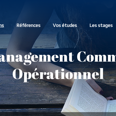
ns
Références
Vos études
Les stages
anagement Comm
Opérationnel