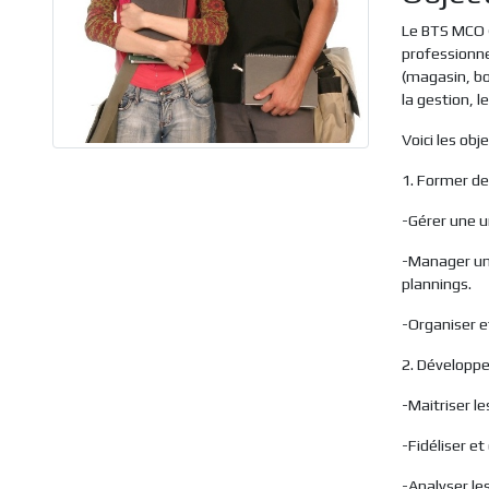
Le BTS MCO (
professionne
(magasin, bo
la gestion, l
Voici les obj
1. Former de
-Gérer une u
-Manager une
plannings.
-Organiser e
2. Développe
-Maitriser l
-Fidéliser e
-Analyser le