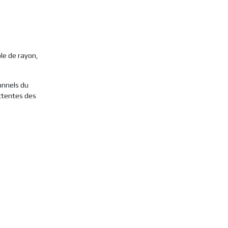
e de rayon,
onnels du
attentes des