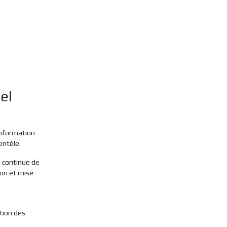
el
'information
entèle.
 continue de
ion et mise
tion des