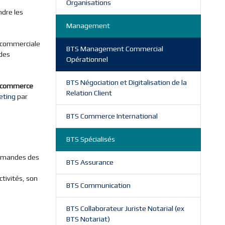
Organisations
endre les
Management
e commerciale
BTS Management Commercial
 des
Opérationnel
BTS Négociation et Digitalisation de la
 commerce
Relation Client
eting
par
BTS Commerce International
BTS Spécialisés
 demandes des
BTS Assurance
ctivités, son
BTS Communication
BTS Collaborateur Juriste Notarial (ex
BTS Notariat)