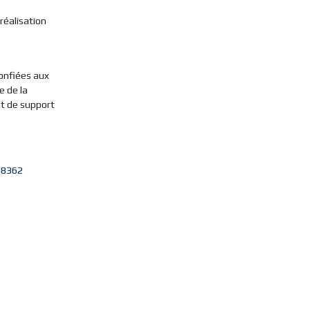
réalisation
onfiées aux
e de la
t de support
38362