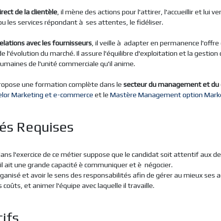
rect de la clientèle
, il mène des actions pour l'attirer, l'accueillir et lui v
u les services répondant à ses attentes, le fidéliser.
elations avec les fournisseurs
, il veille à adapter en permanence l'offr
e l'évolution du marché. Il assure l'équilibre d'exploitation et la gestion
umaines de l'unité commerciale qu'il anime.
 propose une formation complète dans le
secteur du management et du
elor Marketing et e-commerce
et le
Mastère Management option Mark
tés Requises
dans l'exercice de ce métier suppose que le candidat soit attentif aux
u'il ait une grande capacité è communiquer et è négocier.
organisé et avoir le sens des responsabilités afin de gérer au mieux ses a
coûts, et animer l'équipe avec laquelle il travaille.
ifs