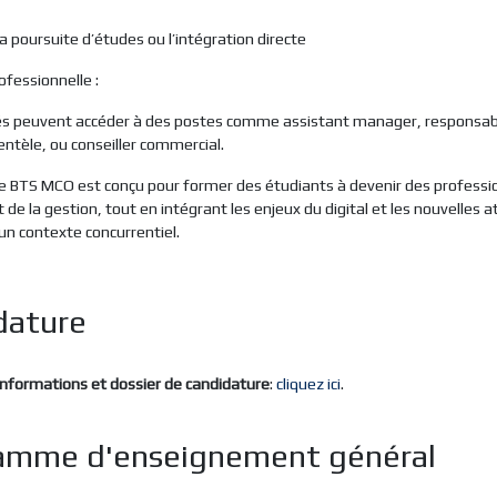
la poursuite d’études ou l’intégration directe
ofessionnelle :
és peuvent accéder à des postes comme assistant manager, responsabl
entèle, ou conseiller commercial.
e BTS MCO est conçu pour former des étudiants à devenir des professi
de la gestion, tout en intégrant les enjeux du digital et les nouvelles 
 un contexte concurrentiel.
dature
nformations et dossier de candidature
:
cliquez ici
.
amme d'enseignement général