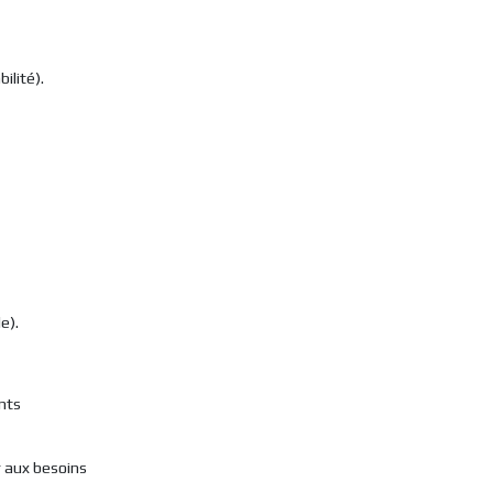
ilité).
e).
nts
r aux besoins