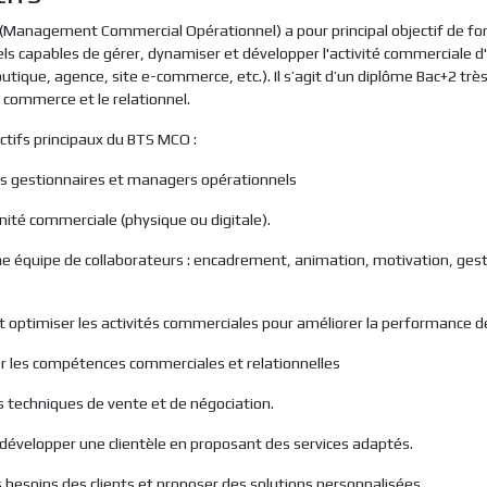
Management Commercial Opérationnel) a pour principal objectif de fo
ls capables de gérer, dynamiser et développer l'activité commerciale d
utique, agence, site e-commerce, etc.). Il s’agit d’un diplôme Bac+2 très
e commerce et le relationnel.
ectifs principaux du BTS MCO :
s gestionnaires et managers opérationnels
nité commerciale (physique ou digitale).
 équipe de collaborateurs : encadrement, animation, motivation, gest
t optimiser les activités commerciales pour améliorer la performance de 
r les compétences commerciales et relationnelles
es techniques de vente et de négociation.
t développer une clientèle en proposant des services adaptés.
s besoins des clients et proposer des solutions personnalisées.