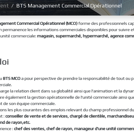
ent
BTS Management Commercial Opérationnel
gement Commercial Opérationnel (MCO)
forme des professionnels ca
en permanence les informations commerciales disponibles pour suivre e
 l'unité commerciale:
magasin, supermarché, hypermarché, agence comme
loi
du
BTS MCO
a pour perspective de prendre la responsabilité de tout ou p
ciale.
harge la relation client dans sa globalité ainsi que l'animation et la dyn
ssure également la gestion opérationnelle de l'unité commerciale ainsi que
de son équipe commerciale.
ions les plus courantes des emplois relevant du champ professionnel d
t :
conseiller de vente et de services, chargé de clientèle, marchandis
ond de rayon,etc.
rience :
chef des ventes, chef de rayon, manageur d'une unité commerc