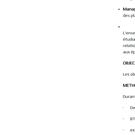
Manag
des pl
L'ense
étudia
relati
aux ép
OBJEC
Les ob
METH
Durant
· Dev
· BTS
· exa