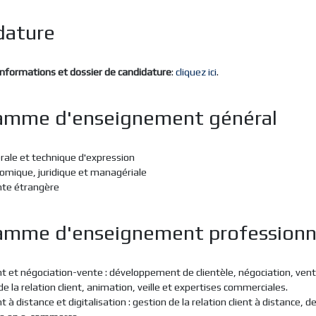
dature
nformations et dossier de candidature
:
cliquez ici
.
amme d'enseignement général
rale et technique d'expression
omique, juridique et managériale
nte étrangère
amme d'enseignement professionn
ent et négociation-vente : développement de clientèle, négociation, vent
de la relation client, animation, veille et expertises commerciales.
nt à distance et digitalisation : gestion de la relation client à distance, de