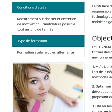
Le titulaire 
Conditions d'accès
responsable. 
technologies
Recrutement sur dossier et entretien
mobile en ga
de motivation - candidature possible
tout au long de l'année
Object
Type de formation
Le BTS NDRC (
former des p
Formation scolaire ou en alternance
environnement
1. Maîtriser 
l'art de la n
méthodes ada
2. Optimiser 
développer d
proposant de
3. Utiliser l
consacrée à l