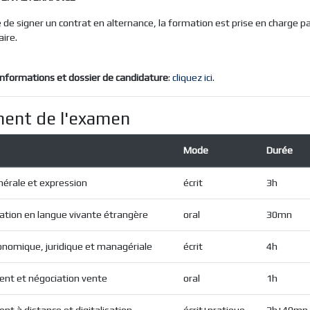
 de signer un contrat en alternance, la formation est prise en charge 
aire.
nformations et dossier de candidature
:
cliquez ici
.
ent de l'examen
Mode
Durée
nérale et expression
écrit
3h
tion en langue vivante étrangère
oral
30mn
onomique, juridique et managériale
écrit
4h
ient et négociation vente
oral
1h