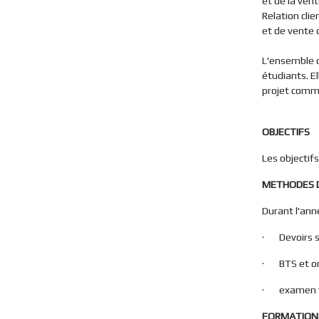
et de la ven
Relation cli
et de vente d
L'ensemble d
étudiants. E
projet comme
OBJECTIFS
Les objectif
METHODES 
Durant l'anné
· Devoirs s
· BTS et or
· examen f
FORMATION