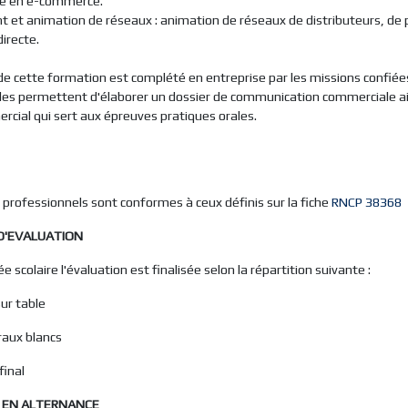
te en e-commerce.
ent et animation de réseaux : animation de réseaux de distributeurs, de
irecte.
e cette formation est complété en entreprise par les missions confiée
lles permettent d'élaborer un dossier de communication commerciale ai
rcial qui sert aux épreuves pratiques orales.
s professionnels sont conformes à ceux définis sur la fiche
RNCP 38368
D'EVALUATION
e scolaire l'évaluation est finalisée selon la répartition suivante :
ur table
aux blancs
inal
 EN ALTERNANCE