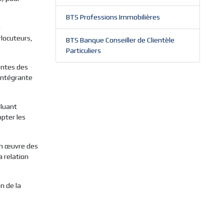
BTS Professions Immobilières
a
rlocuteurs,
BTS Banque Conseiller de Clientèle
Particuliers
entes des
 intégrante
oluant
pter les
en œuvre des
a relation
n de la
s