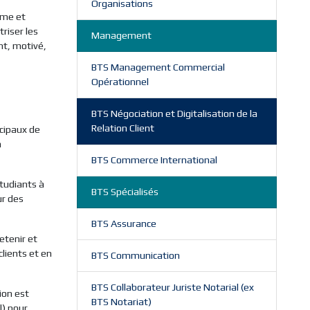
Organisations
ome et
triser les
Management
nt, motivé,
BTS Management Commercial
Opérationnel
BTS Négociation et Digitalisation de la
Relation Client
ncipaux de
n
BTS Commerce International
étudiants à
BTS Spécialisés
ur des
BTS Assurance
etenir et
lients et en
BTS Communication
BTS Collaborateur Juriste Notarial (ex
ion est
BTS Notariat)
l) pour