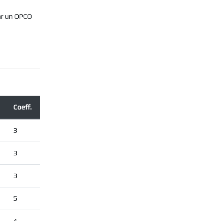
par un OPCO
Coeff.
3
3
3
5