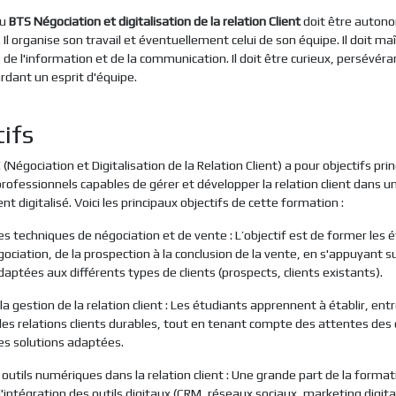
du
BTS Négociation et digitalisation de la relation Client
doit être auton
Il organise son travail et éventuellement celui de son équipe. Il doit maî
 de l'information et de la communication. Il doit être curieux, persévéra
rdant un esprit d'équipe.
ifs
Négociation et Digitalisation de la Relation Client) a pour objectifs pri
rofessionnels capables de gérer et développer la relation client dans u
 digitalisé. Voici les principaux objectifs de cette formation :
les techniques de négociation et de vente : L’objectif est de former les 
égociation, de la prospection à la conclusion de la vente, en s'appuyant s
ptées aux différents types de clients (prospects, clients existants).
la gestion de la relation client : Les étudiants apprennent à établir, entr
es relations clients durables, tout en tenant compte des attentes des c
s solutions adaptées.
es outils numériques dans la relation client : Une grande part de la format
'intégration des outils digitaux (CRM, réseaux sociaux, marketing digita