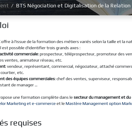
ent
BTS Négociation et Digitalisation de la Relation 
loi
C
offre à l'issue de la formation des métiers variés selon la taille et la na
Il est possible d'identifier trois grands axes :
'activité commerciale
: prospecteur, téléprospecteur, promoteur des ven
s ventes, animateur réseau, etc.
ent
: vendeur, représentant, commercial, négociateur, attaché commerci
courtier, etc.
t des équipes commerciales
: chef des ventes, superviseur, responsab
istant de manager ...
 propose une formation complète dans le
secteur du management et du
elor Marketing et e-commerce
et le
Mastère Management option Mark
és requises