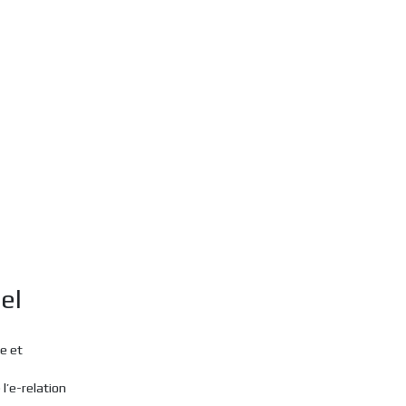
el
e et
 l’e-relation