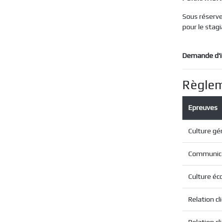
Sous réserve
pour le stagi
Demande d'i
Règlem
Epreuves
Culture gé
Communica
Culture éc
Relation cl