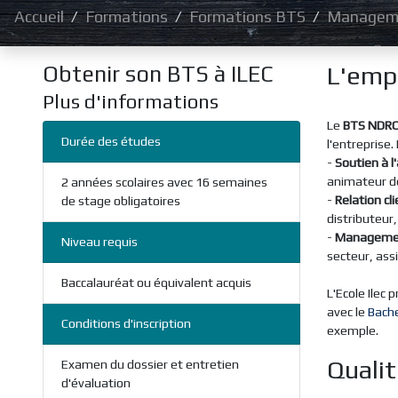
Accueil
Formations
Formations BTS
Managem
Obtenir son BTS à ILEC
L'emp
Plus d'informations
Le
BTS NDR
Durée des études
l'entreprise. 
-
Soutien à l
animateur de
2 années scolaires avec 16 semaines
-
Relation cli
de stage obligatoires
distributeur, 
-
Managemen
Niveau requis
secteur, ass
Baccalauréat ou équivalent acquis
L'Ecole Ilec
avec le
Bach
Conditions d'inscription
exemple.
Qualit
Examen du dossier et entretien
d'évaluation