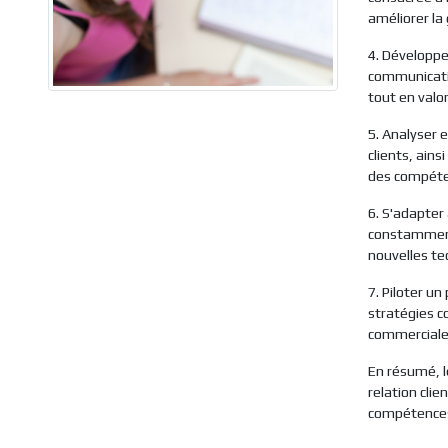
améliorer la 
4. Développe
communication
tout en valor
5. Analyser 
clients, ain
des compéte
6. S'adapter
constamment,
nouvelles te
7. Piloter u
stratégies co
commerciale
En résumé, l
relation cli
compétences 