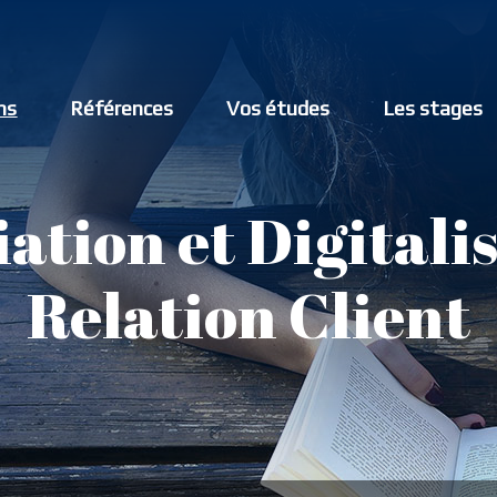
ns
Références
Vos études
Les stages
ation et Digitalis
Relation Client