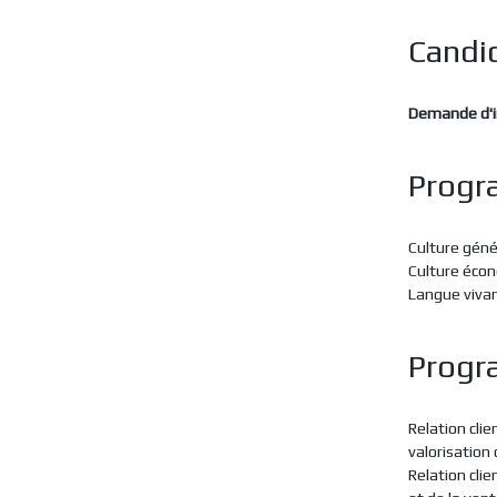
Candi
Demande d'i
Progr
Culture géné
Culture écon
Langue viva
Progr
Relation cli
valorisation 
Relation clie